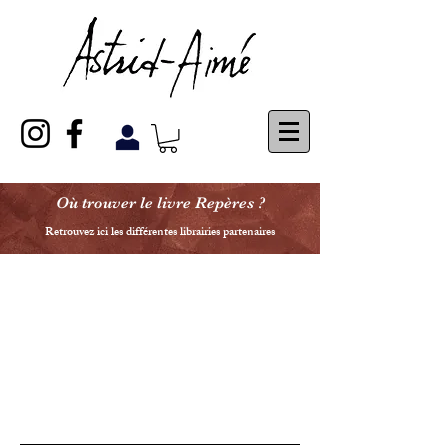
Où trouver le livre Repères ?
Retrouvez ici les différentes librairies partenaires